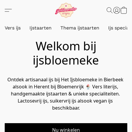
Vers ijs
Ijstaarten
Thema ijstaarten
Ijs special
Welkom bij
ijsbloemeke
Ontdek artisanaal ijs bij Het Ijsbloemeke in Bierbeek 
alsook in Herent bij Bloemenrijk 🍨 Vers literijs, 
handgemaakte ijstaarten & unieke specialiteiten. 
Lactosevrij ijs, suikervrij ijs alsook vegan ijs 
beschikbaar.
Nu winkelen