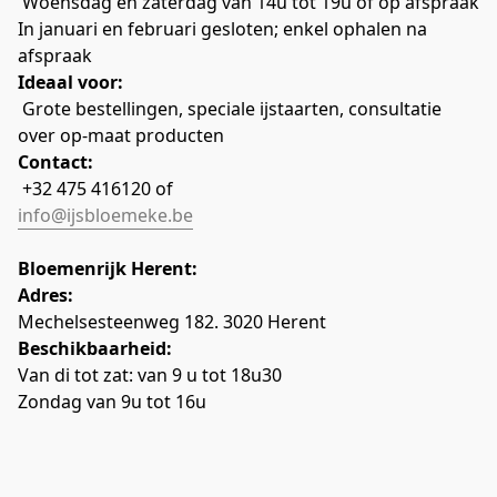
 W
oensdag en zaterdag van 14u tot 19u of op afspraak
In januari en februari gesloten; enkel ophalen na 
afspraak
Ideaal voor:
 Grote bestellingen, speciale ijstaarten, consultatie 
over op-maat producten
Contact:
 +32 475 416120 of 
info@ijsbloemeke.be
Bloemenrijk Herent:
Adres:
Mechelsesteenweg 182. 3020 Herent
Beschikbaarheid:
Van di tot zat: van 9 u tot 18u30
Zondag van 9u tot 16u﻿