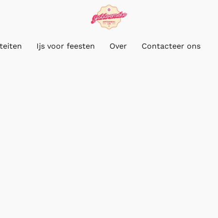
iteiten
Ijs voor feesten
Over
Contacteer ons