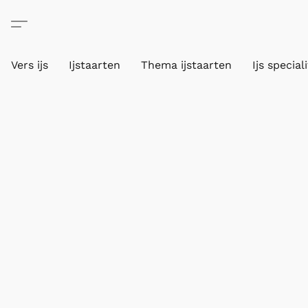
Vers ijs
Ijstaarten
Thema ijstaarten
Ijs special